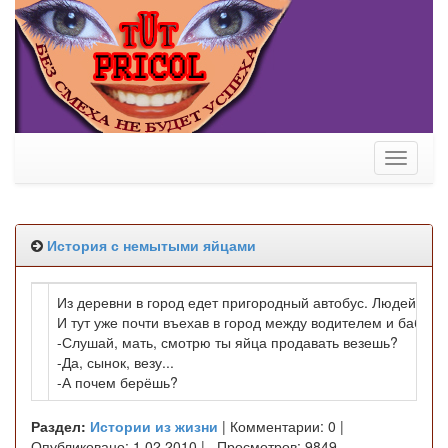
Toggle
navigati
История с немытыми яйцами
Из деревни в город едет пригородный автобус. Людей как 
И тут уже почти въехав в город между водителем и бабуль
-Слушай, мать, смотрю ты яйца продавать везешь?
-Да, сынок, везу...
-А почем берёшь?
Раздел:
Истории из жизни
| Комментарии: 0 |
Опубликовано: 1.02.2010 | Просмотров: 9849