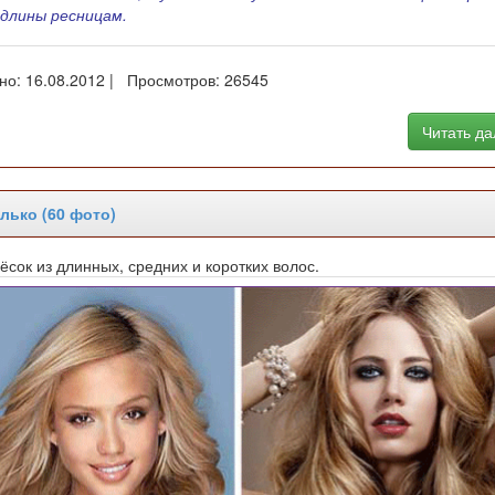
 длины ресницам.
но: 16.08.2012 | Просмотров: 26545
Читать д
лько (60 фото)
ёсок из длинных, средних и коротких волос.