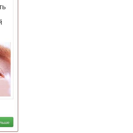
ть
й
альше