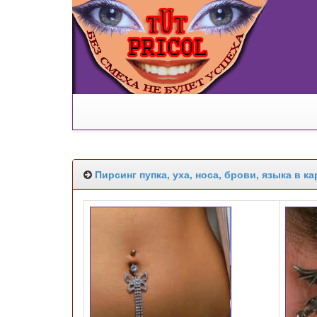
Пирсинг пупка, уха, носа, брови, языка в ка