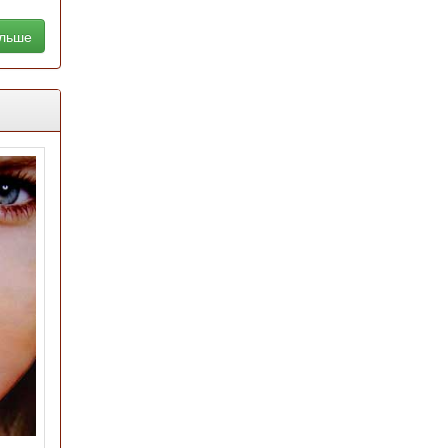
альше