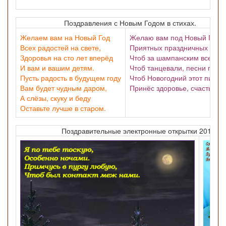
Поздравления с Новым Годом в стихах.
Желаем вам на Новый Год
Желаю вам под Новый Год
Всех радостей на свете,
Приятных праздничных хлоп
Здоровья на сто лет вперёд
Чтоб за шампанским все сид
И вам и вашим детям.
Чтоб танцевали, песни пели
Пусть радость в будущем году
Чтоб Новогодний этот пир
Вам будет чудным даром,
Принёс здоровье, счастье, м
А слёзы, скуку и беду
Оставьте лучше в старом.
Поздравительные электронные открытки 2018 го