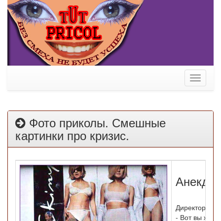
Toggle
navigati
Фото приколы. Смешные
картинки про кризис.
Анекдот
Директор под
- Вот вы жалу