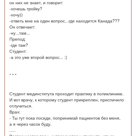
он них не знает, и говорит:
-хочешь тройку?
-хочу))
-ответь мне на один вопрос...где находится Канада???
Он отвечает:
-ну...там...
Препод:
-где там?
Студент:
-а это уже второй вопрос... :)
* * *
Студент мединститута проходит практику в поликлинике.
И вот врачу, к которому студент прикреплен, приспичило
отлучиться.
Врач:
- Ты тут пока посиди, попринимай пациентов без меня,
а я через часок буду.
.....