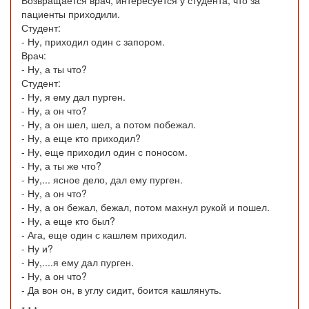
Возвращается врач, интересуется у студента, что за
пациенты приходили.
Студент:
- Ну, приходил один с запором.
Врач:
- Ну, а ты что?
Студент:
- Ну, я ему дал пурген.
- Ну, а он что?
- Ну, а он шел, шел, а потом побежал.
- Ну, а еще кто приходил?
- Ну, еще приходил один с поносом.
- Ну, а ты же что?
- Ну,... ясное дело, дал ему пурген.
- Ну, а он что?
- Ну, а он бежал, бежал, потом махнул рукой и пошел.
- Ну, а еще кто был?
- Ага, еще один с кашлем приходил.
- Ну и?
- Ну,....я ему дал пурген.
- Ну, а он что?
- Да вон он, в углу сидит, боится кашлянуть.