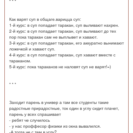
* * *
Как варят суп в общаге.варицца суп:
1-й курс: в суп попадает таракан, суп выливают нахрен.
2-й курс: в суп попадает таракан, суп выливают до тех
пор пока таракан сам не выплывет и хавают.
3-й курс: в суп попадает таракан, его аккуратно вынимают
ложечкой и хавают суп.
4-й курс: в суп попадает таракан, суп хавают вместе с
тараканом.
5-й курс: пока тараканов не наловят суп не варят!=)
* * *
Заходит парень в универ а там все студенты такие
радостные прирадостные, ток один в углу сидит плачет,
парень у всех спрашивает
- ребят че случилось
- у нас проффесор физики из окна вывалился.
-А тогда че с тем в углу?