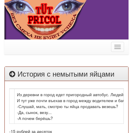
Toggle
navigati
История с немытыми яйцами
Из деревни в город едет пригородный автобус. Людей как 
И тут уже почти въехав в город между водителем и бабуль
-Слушай, мать, смотрю ты яйца продавать везешь?
-Да, сынок, везу...
-А почем берёшь?
-15 рублей за десяток