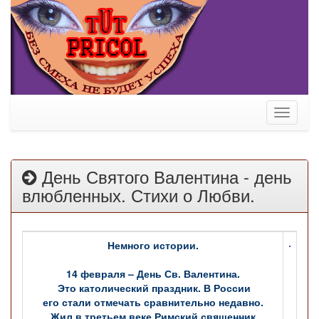
Toggle
navigati
День Святого Валентина - день
влюбленных. Стихи о Любви.
Немного истории.
14 февраля – День Св. Валентина.
Это католический праздник. В России
его стали отмечать сравнительно недавно.
Жил в третьем веке Римский священник